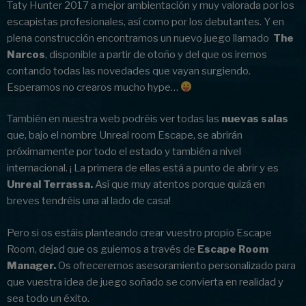
Taty Hunter 2017 a mejor ambientación y muy valorada por los
escapistas profesionales, así como por los debutantes. Y en
plena construcción encontramos un nuevo juego llamado
The
Narcos
, disponible a partir de otoño y del que os iremos
contando todas las novedades que vayan surgiendo.
Esperamos no crearos mucho hype…
También en nuestra web podréis ver todas las
nuevas salas
que, bajo el nombre Unreal room Escape, se abrirán
próximamente por todo el estado y también a nivel
internacional. ¡ La primera de ellas está a punto de abrir y es
Unreal Terrassa.
Así que muy atentos porque quizá en
breves tendréis una al lado de casa!
Pero si os estáis planteando crear vuestro propio Escape
Room, dejad que os guiemos a través de
Escape Room
Manager.
Os ofreceremos asesoramiento personalizado para
que vuestra idea de juego soñado se convierta en realidad y
sea todo un éxito.