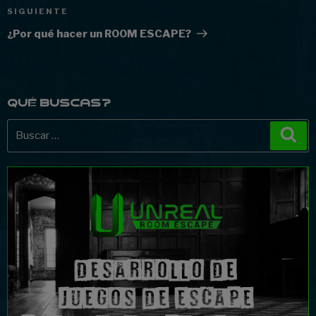
Siguiente
SIGUIENTE
de
entrada
¿Por qué hacer un ROOM ESCAPE?
entradas
QUÉ BUSCAS?
Buscar
Bus
por: