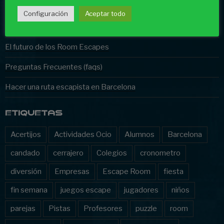
El test definitivo de Unreal Room Escape
Configuración
Aceptar todo
¿Qué es un hall escape?
El futuro de los Room Escapes
Preguntas Frecuentes (faqs)
Hacer una ruta escapista en Barcelona
ETIQUETAS
Acertijos
Actividades Ocio
Alumnos
Barcelona
candado
cerrajero
Colegios
cronometro
diversión
Empresas
Escape Room
fiesta
fin semana
juegos escape
jugadores
niños
parejas
Pistas
Profesores
puzzle
room