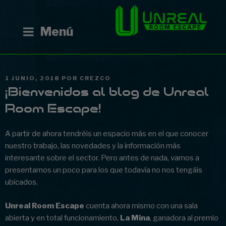
Ir
al
Menú
contenido
PUBLICADO
1 JUNIO, 2018
POR
CREZCO
EN
¡Bienvenidos al blog de Unreal
Room Escape!
A partir de ahora tendréis un espacio más en el que conocer
nuestro trabajo, las novedades y la información más
interesante sobre el sector. Pero antes de nada, vamos a
presentarnos un poco para los que todavía no nos tengáis
ubicados.
Unreal Room Escape
cuenta ahora mismo con una sala
abierta y en total funcionamiento,
La Mina
, ganadora al premio