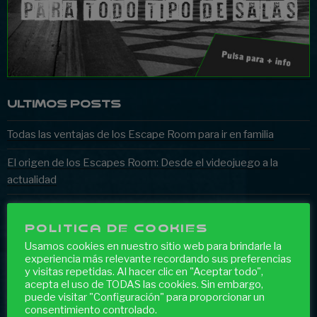
ULTIMOS POSTS
Todas las ventajas de los Escape Room para ir en familia
El origen de los Escapes Room: Desde el videojuego a la
actualidad
HAZ UN ESCAPE ROOM Y DISFRUTA DE ESTOS
BENEFICIOS
POLITICA DE COOKIES
Usamos cookies en nuestro sitio web para brindarle la
¿Tú primer Escape Room? Todo lo que debes saber antes de
experiencia más relevante recordando sus preferencias
empezar
y visitas repetidas. Al hacer clic en "Aceptar todo",
acepta el uso de TODAS las cookies. Sin embargo,
puede visitar "Configuración" para proporcionar un
Los room escapes: la actividad de ocio definitiva
consentimiento controlado.