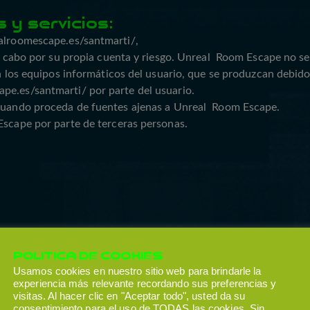
 y servicios:
ealroomescape.es/santmarti/,
a a cabo por su propia cuenta y riesgo. Unreal Room Escape no s
en los equipos informáticos del usuario, que se produzcan debido
pe.es/santmarti/ por parte del usuario.
a cuando proceda de fuentes ajenas a Unreal Room Escape.
Escape por parte de terceras personas.
 forma indirecta y a nivel informativo algunos términos y log
POLITICA DE COOKIES
tilización inadecuada que pudieran hacer terceras personas res
Usamos cookies en nuestro sitio web para brindarle la
experiencia más relevante recordando sus preferencias y
visitas. Al hacer clic en "Aceptar todo", usted da su
consentimiento para el uso de TODAS las cookies. Sin