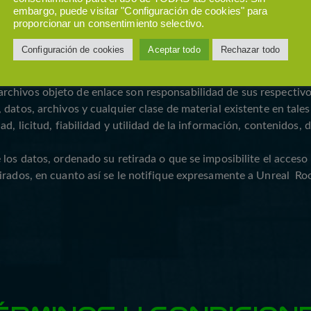
embargo, puede visitar "Configuración de cookies" para
proporcionar un consentimiento selectivo.
Configuración de cookies
Aceptar todo
Rechazar todo
atos, sitios web u archivos a los que sea posible acceder a tra
chivos objeto de enlace son responsabilidad de sus respectivos
 datos, archivos y cualquier clase de material existente en tal
d, licitud, fiabilidad y utilidad de la información, contenidos, 
los datos, ordenado su retirada o que se imposibilite el acceso 
tirados, en cuanto así se le notifique expresamente a Unreal R